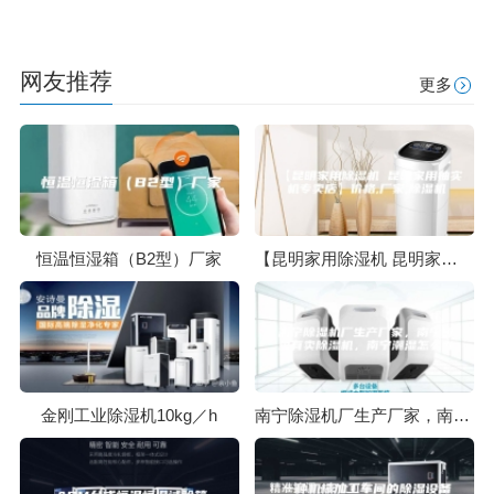
网友推荐
更多
恒温恒湿箱（B2型）厂家
【昆明家用除湿机 昆明家用抽实机专卖店】价格,厂家,除湿机
金刚工业除湿机10kg／h
南宁除湿机厂生产厂家，南宁哪里有卖除湿机，南宁潮湿怎么办