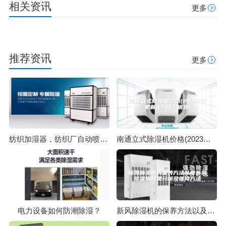
相关资讯
更多
推荐资讯
更多
纺织加湿器，纺织厂自动喷雾加湿系统
南通立式除湿机价格(2023已更新)(今日／优选)
电力设备如何防潮除湿？
新风除湿机的保养方法以及新风除湿机故障分析及维修方法