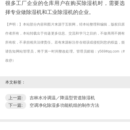
很多工厂企业的仓库用户在购买除湿机时，需要选
择专业做除湿机和工业除湿机的企业。
【声明：】本站部分内容和图片来源于互联网，经本站整理和编辑，版权归原
作者所有，本站转载出于传递更多信息、交流和学习之目的，不做商用不拥有
所有权，不承担相关法律责任。若有来源标注存在错误或侵犯到您的权益，烦
请告知网站管理员，将于第一时间整改处理。管理员邮箱：y569#qq.com（#
改@）
本文标签：
上一篇:
吉林水冷调温／降温型管道除湿机
下一篇:
空调净化除湿多功能机组的制作方法