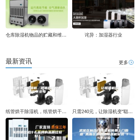
仓库除湿机物品的贮藏和维护。
诧异：加湿器行业
最新资讯
更多
纸管烘干除湿机，纸管烘干快不变形不会弯
只需240元，让除湿机变“聪明”