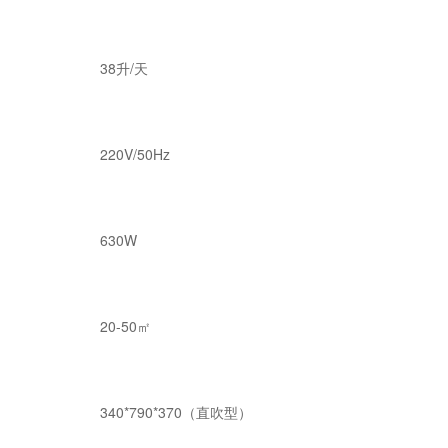
38升/天
220V/50Hz
630W
20-50㎡
340*790*370（直吹型）