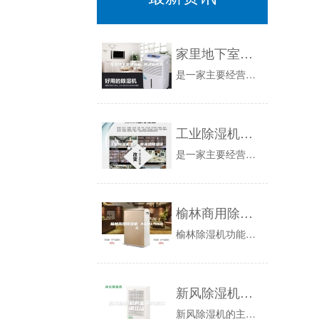
家里地下室除湿机 除湿机销售生产
是一家主要经营除湿机的公司，除湿机能有利仓储干货，比如五谷、茶叶等，避免受潮发霉而变质，除湿机有利于家人健康，潮湿容易滋生，影响家人健康，如...
工业除湿机生产 游泳池除湿设备生产厂家
是一家主要经营除湿机的公司，随着生活水平的不断提高，近年来，人们环保意识的不断增强，除湿机慢慢走近的人们的视线，成为了很多拥有空调家庭的不可...
榆林商用除湿机 ASML-150S
榆林除湿机功能说明*微电脑控制，自动除霜*湿度智能控制，自动运行。超出设定值自动运行除湿，达到设定值自动待机*大功率除湿、效率高、速度快*定...
新风除湿机的主要类型详细介绍
新风除湿机的主要类型1.冷冻除湿机1.1按运用功能分，可分为：普通型、降低温度型、调温型、多功能型。普通型除湿机是指空气通过蒸发器冷却除湿，...