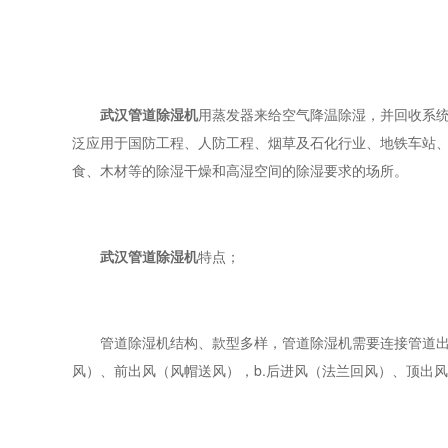
武汉管道除湿机
用蒸发器来给空气降温除湿，并回收系
泛应用于国防工程、人防工程、烟草及石化行业、地铁车站
食、木材等的除湿干燥和高湿空间的除湿要求的场所。
武汉管道除湿机
特点；
管道除湿机结构、款型多样，管道除湿机需要连接管道出风
风）、前出风（风帽送风），b.后进风（法兰回风）、顶出