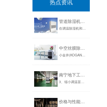
热点资讯
管道除湿机结冰的处理方法
在调温除湿机和管道除湿机方面的维护经验是非常丰富的。本文就简单了解下在冬天管道除湿机结冰的处理方法。作为专业领域的除湿设备，调温除湿机在霜冻...
中空丝膜除湿的空气干燥机
小金井(KOGANEI，总部：东京都小金井市）上市了利用中空丝膜分离压缩空气中所含水蒸气的空气干燥机“TubeDrier”。利用中空丝膜内外...
南宁地下工程调温除湿机厂 型号全价格优
3、缩小调温盲区在一个标准大气压下，当进风参数为27℃、60％时，出风参数的区别：自动调温除湿机地下工程用除湿空调机降温17℃，90％升温4...
价格与性能之争除湿机的无奈