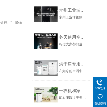
常州工业转轮除湿机哪款好(你货比三家了吗？2023已更新)
常州工业转轮除湿机哪款好(你货比三家了吗？已更新)WadKvh9转轮除湿机保养的三大技巧。首先,转轮除湿机起霜的缘故关键是毛细血管与空调蒸发...
银行、*、博物
冬天使用空调除湿存在什么缺陷
相信大家都知道，空调与除湿机都具有除湿功能，但是如果将空调与除湿机放在一起比较的话，空调的除湿效果却明显不足，尤其是在寒冷的冬季。下面深圳市...
烘干房专用除湿机—烘干房专用除湿机的介绍及原理
在如今的生活中很常见，除湿机不仅在家庭中有应用，而且在工业上的医用更为广泛。但是大家对于烘干房专用除湿机又了解多少呢？不要担心，跟随本文进行...
400电话
干衣机和家用除湿机
晾衣服取决于天气，但是如果天气不好怎么办？有些人会使用特殊的干衣机，而另一些人会选择家用除湿机来干衣。许多家用型号的除湿机品牌都有干衣的功能...
在线咨询