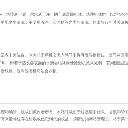
，洗掉灰尘后，用水从干净，阴干后装回机体。清理机体时，以湿布轻
可用肥皂水清洗，不要用汽油、石油精等之类的清洗。外出旅行的时候请
内中央位置。冷冻式干燥机之出入风口不得有阻碍物挡住，滤气网应清
℃时，附着于蒸发器表面的水滴会结冰而使除湿机效果减弱，若周围温度超
切断线路，否则压缩机马达会毁损。
整理和编辑，版权归原作者所有，本站转载出于传递更多信息、交流和学
若有来源标注存在错误或侵犯到您的权益，烦请告知网站管理员，将于第