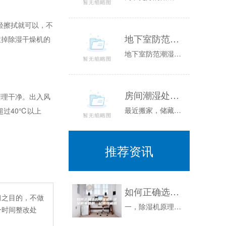
轻擦拭就可以，不
地下室防范潮湿方法汇总
拔掉除湿干燥机的
地下室防范潮湿方法汇总：地下室现在已经是很常见的了，不管是农村里还是城市里面，只要是自建房，有条件都会建立一个地下室，地下室可以用来做存储间...
房间潮湿处理方式推荐（除湿机、干燥剂）
理干净。出入风
最近搬家，储藏室、厨房、卫生间基本密封仅有一个排气扇。湿度很高，导致刚买的面粉十天左右严重霉变（奇怪的是其他都没事）。干燥剂一般包括氯化钙、...
过40℃以上
推荐资讯
如何正确选购除湿机？这是很重要的，记得收藏哦
习之目的，不做
一，除湿机原理除湿机有很多种，但市面上的除湿机，不管是家用的还是工业的，基本都是冷冻式除湿机，所以我们只需要简单了解下冷冻除湿机的原理就可以...
一时间整改处