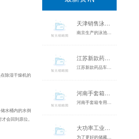
天津销售泳池除湿机,泳池除湿热泵原理图,泳池除湿设备
南京生产的泳池除湿机具有体积小、除湿效果好且易于安装等特点，一直备受各业主喜爱，设备配件均选用国内外品牌，了设备质量，机组选用plc可编程控...
江苏新款药品车间转轮除湿机销售(你货比三家了吗？2023已更新)
江苏新款药品车间转轮除湿机销售(你货比三家了吗？已更新)3防发霉，制成的是原资料的浪费。布造止业等，当周围空气的相对湿度低于70%时，制品的...
在除湿干燥机的
河南手套箱专用除湿机怎么样(解读2023已更新)
河南手套箱专用除湿机怎么样(解读已更新)WadKvh3湿度、转轮除湿机中的空气包罗解决空气和再生空气。空气的参数温度，流速等直接影响到转轮除...
储水桶内的水倒
时才会回到原位。
大功率工业除湿机无法正常使用启动怎么办
为了更好的储藏货物更多的企业购买了大功率工业除湿机来确保存储环境达标。因购买的是大功率的工业除湿机，对电流和电压的要求是蛮高的。会遇到这样的...