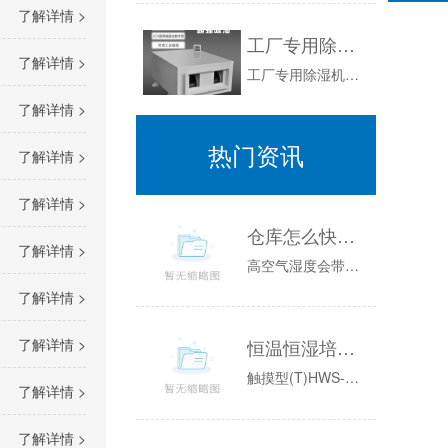
了解详情 >
工厂专用除湿机，工厂专用湿度控制设备
了解详情 >
工厂专用除湿机，工厂专用湿度控制设备新闻资讯：在空气潮湿的环境中，不仅会使我们周围很多东西容易受潮发霉，导致电子电器类产品频频出现故障，也是...
了解详情 >
热门资讯
了解详情 >
了解详情 >
仓库怎么快速除湿 仓库如何除湿
了解详情 >
高空气湿度会带来室内湿度问题。当气温升高时，霉菌和细菌就会滋生。这对大家的生产、储存、生活和工作都是非常不利的。应该采取哪些有效措施？如遇连...
了解详情 >
了解详情 >
恒温恒湿培养箱（ASM）系列升级款
触摸型(T)HWS-80THWS-150THWS-250T方式强制对流性能使用温度范围无加湿：0~65℃；有加湿：10~65℃温度分辨率0....
了解详情 >
了解详情 >