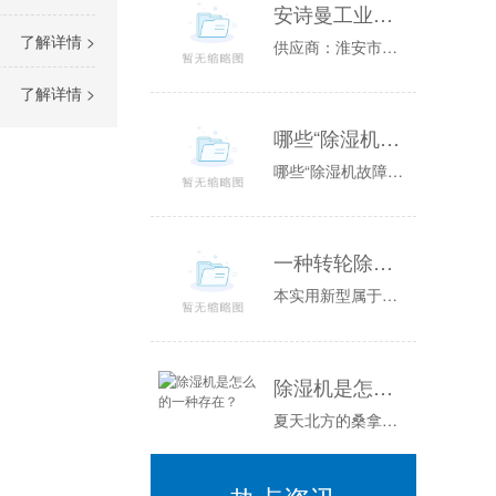
安诗曼工业温恒湿试验箱图片／安诗曼工业温恒湿试验箱样板图
了解详情 >
供应商：淮安市普咨询电话：联系人：公司简介:淮安市普位于江苏省淮安市，是一家开发、生产各类环境的高科技企业，能够为您提供可靠性测试方面的全套...
了解详情 >
哪些“除湿机故障”是正常的？
哪些“除湿机故障”是正常的？由于梅雨季节和夏季的到来，除湿机的使用也越发的频繁，但是在使用过程中，很多朋友总觉得家里的除湿机出现了故障需要修...
一种转轮除湿机组的制作方法
本实用新型属于电器设备技术领域，涉及一种转轮除湿机组。背景技术：除湿装置是用来降低空气中湿度的装置，一般可分为民用除湿机和工业除湿机两大类。...
除湿机是怎么的一种存在？
夏天北方的桑拿天是常客空气湿度大温度高整个人都闷的喘不过气比起桑拿天干晒还算是好受的而南方空气湿都很高空调工作原理舒适一般用“凉爽”这个词来...