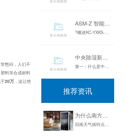
ASM-Z 智能除湿装置 采用半导体制冷技术
?概述KC-YXKS-Z智能型除湿装置是采用半导体制冷除湿方式,主动将密闭空间的潮湿空气在风扇的作用下吸入除湿风道,空气中的水汽经过半导体制...
中央除湿新风系统你理解的有多少？
常憋闷，人们不
第一：什么是中央新风系统？中央新风的传输方式采用置换式，而非空调气体的内循环原理和新旧气体混合的不健康做法，户外的新鲜空气通过负压方式会自动...
、塑料等合成材料
低于
20万
，这让绝
推荐资讯
为什么南方独有回南天，潮湿的日子里该怎么办？
回南天气候特点在每年的3月至4月，我国的华南或江南地区会形成一种特有的回南天气候，在此期间天气阴晴不定、非常潮湿，还会有小雨或大雾等现象产生...