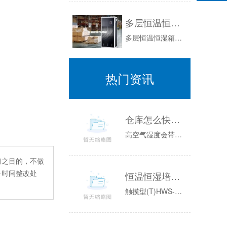
多层恒温恒湿箱
多层恒温恒湿箱适用于实验室空间有限，或待测物体积小(手机,IC,电子零组件等)可同时选放两台，温湿度范围大。主要是用于试验材料在各种环境下的...
热门资讯
仓库怎么快速除湿 仓库如何除湿
高空气湿度会带来室内湿度问题。当气温升高时，霉菌和细菌就会滋生。这对大家的生产、储存、生活和工作都是非常不利的。应该采取哪些有效措施？如遇连...
习之目的，不做
一时间整改处
恒温恒湿培养箱（ASM）系列升级款
触摸型(T)HWS-80THWS-150THWS-250T方式强制对流性能使用温度范围无加湿：0~65℃；有加湿：10~65℃温度分辨率0....