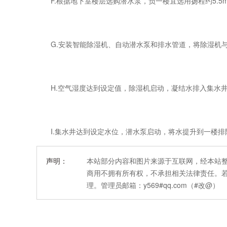
F.根据地下室楼层选购潜水泵，负一楼宜选用扬程约5.5m
G.安装智能除湿机、自动潜水泵和排水管道，将除湿机与
H.空气湿度达到设定值，除湿机启动，凝结水排入集水
I.集水井达到设定水位，潜水泵启动，将水提升到一楼排
声明：
本站部分内容和图片来源于互联网，经本站
商用不拥有所有权，不承担相关法律责任。
理。管理员邮箱：y569#qq.com（#改@）