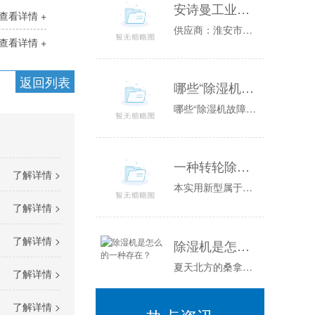
安诗曼工业温恒湿试验箱图片／安诗曼工业温恒湿试验箱样板图
查看详情 +
供应商：淮安市普咨询电话：联系人：公司简介:淮安市普位于江苏省淮安市，是一家开发、生产各类环境的高科技企业，能够为您提供可靠性测试方面的全套...
查看详情 +
返回列表
哪些“除湿机故障”是正常的？
哪些“除湿机故障”是正常的？由于梅雨季节和夏季的到来，除湿机的使用也越发的频繁，但是在使用过程中，很多朋友总觉得家里的除湿机出现了故障需要修...
一种转轮除湿机组的制作方法
了解详情 >
本实用新型属于电器设备技术领域，涉及一种转轮除湿机组。背景技术：除湿装置是用来降低空气中湿度的装置，一般可分为民用除湿机和工业除湿机两大类。...
了解详情 >
了解详情 >
除湿机是怎么的一种存在？
夏天北方的桑拿天是常客空气湿度大温度高整个人都闷的喘不过气比起桑拿天干晒还算是好受的而南方空气湿都很高空调工作原理舒适一般用“凉爽”这个词来...
了解详情 >
了解详情 >