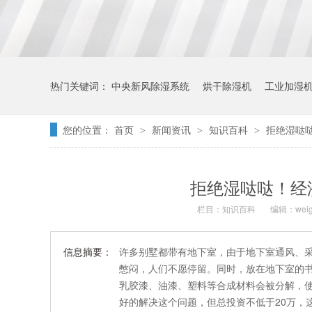
热门关键词：
中央新风除湿系统
烘干除湿机
工业加湿
您的位置：
首页
新闻资讯
知识百科
拒绝湿哒
>
>
>
拒绝湿哒哒！经
栏目：
知识百科
编辑：weig
信息摘要：
许多别墅都带有地下室，由于地下室通风、
憋闷，人们不愿停留。同时，放在地下室的
乳胶漆、油漆、塑料等合成材料会被分解，
好的解决这个问题，但总投资不低于20万，