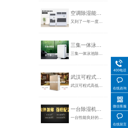
空调除湿能够替代新风除湿吗？
又到了一年一度降水多的季节了。相对于往年，今年的雨水量好像格外的多，好多地方甚至都被洪水给淹了。这给人们不仅带来经济上的损失，也带来了健康上...
三集一体泳池除湿热泵系统的运行模式
三集一体泳池除湿热泵可以分为以下几种运行模式：一：降温除湿模式：泳池恒温除湿热泵机组通过吸收室内泳池空气中的热量实现室内环境除湿，同时室外冷...
400电话
武汉可程式高低温湿热试验机
武汉可程式高低温湿热试验机系统介绍本系列环境实验箱可为用户检验、检测电子电工元器件、零配件或相关行业的实验部门提供一个模拟环境，为测试数据的...
在线咨询
微信客服
一台除湿机的诞生
一台性能良好的除湿机从上生产线到出厂要历经28道工序，其中6道关键品质控制岗位，7道品质检查岗位。以DYD-E12A3为例，让我们一起来见证...
在线留言