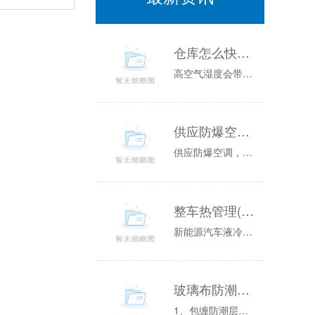
仓库怎么快速除湿 仓库如何除湿
高空气湿度会带来室内湿度问题。当气温升高时，霉菌和细菌就会滋生。这对大家的生产、储存、生活和工作都是非常不利的。应该采取哪些有效措施？如遇连...
供应防爆空调，通化防爆空调厂家
供应防爆空调，通化防爆空调厂家:牌防爆空调在普通空调的基础上增加一些性能，让它成为防爆空调，所以防爆空调的外观和普通空调的外观差不多。主要是...
整车热管理(水冷／液冷高低温热工运行模拟仿真测试台)
新能源汽车液冷电池包热工测试(水冷式电池包热管理仿真分析)随着新能源动力电池发展，国家鼓励高密度、大功率、快速充放电新能源汽车的发展。原有的...
玻璃布防潮层刷TO是什么意思
1、包缠防潮层施工中，如采用聚氨酯保温管、聚乙烯薄膜等防潮材料时，应铺设平整接缝处搭接50mm，搭口用密封剂粘贴密实，防潮层外捆扎牢固。2、...