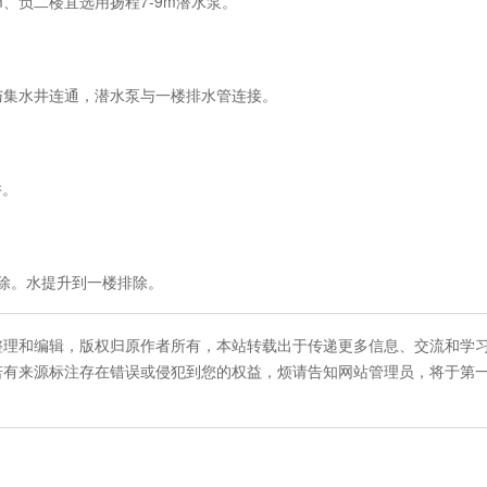
、负二楼宜选用扬程7-9m潜水泵。
集水井连通，潜水泵与一楼排水管连接。
井。
除。水提升到一楼排除。
整理和编辑，版权归原作者所有，本站转载出于传递更多信息、交流和学
若有来源标注存在错误或侵犯到您的权益，烦请告知网站管理员，将于第