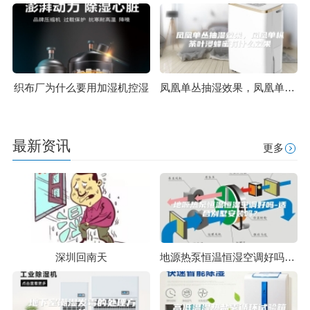
织布厂为什么要用加湿机控湿
凤凰单丛抽湿效果，凤凰单枞荼叶浸蜂蜜有什么效果
最新资讯
更多
深圳回南天
地源热泵恒温恒湿空调好吗-适合别墅安装吗？