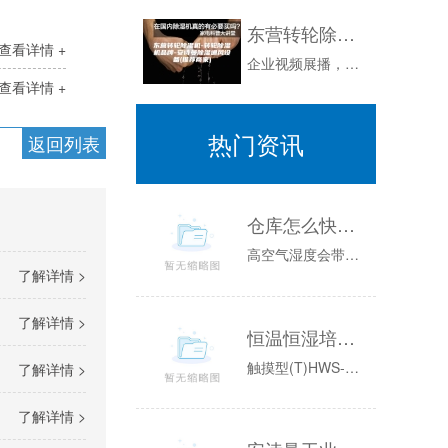
东营转轮除湿机-转轮除湿机品牌-安诗曼除湿通风设备(推荐商家)
查看详情 +
企业视频展播，请点击播放视频作者：潍城区经销中心转轮除湿机的主要结构为一个不断转动的蜂窝状转轮。干燥转轮是除湿机中吸收水分***为重要部分，...
查看详情 +
热门资讯
返回列表
仓库怎么快速除湿 仓库如何除湿
高空气湿度会带来室内湿度问题。当气温升高时，霉菌和细菌就会滋生。这对大家的生产、储存、生活和工作都是非常不利的。应该采取哪些有效措施？如遇连...
了解详情 >
了解详情 >
恒温恒湿培养箱（ASM）系列升级款
触摸型(T)HWS-80THWS-150THWS-250T方式强制对流性能使用温度范围无加湿：0~65℃；有加湿：10~65℃温度分辨率0....
了解详情 >
了解详情 >