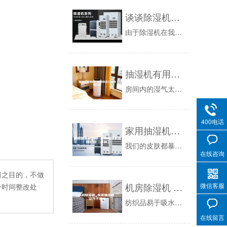
谈谈除湿机虚标那些事儿——除湿量虚标
由于除湿机在我国普及率低，各大企业争相上马此类产品，而传统的除湿机生产企业也看到了巨大的家用市场，纷纷推出家用产品，更有国外品牌从中嗅到商机...
抽湿机有用吗 快速除湿三大妙招介绍
房间内的湿气太重不仅会影响到人体的健康，对于家具保养也是起到负面作用的，如今可以选择使用抽湿机来快速除去室内的湿气还可以让家居环境的整体湿润...
400电话
家用抽湿机怎样 家用抽湿机品牌介绍【详解】
我们的皮肤都暴露在空气当中，因而空气的湿度对我们的皮肤有着直接的影响。为了使得空气湿度维持在一个相对舒适的范围内，抽湿机和加湿机也就应运而生...
在线咨询
习之目的，不做
机房除湿机 车库抽湿器 空气干燥机
微信客服
一时间整改处
纺织品易于吸水，在湿度过高时会引起纤维内部结冰，破坏内部结构；微生物在生长过程中以文物材质本身为载体和营养源，分泌出多种强腐蚀性的物质，使文...
在线留言