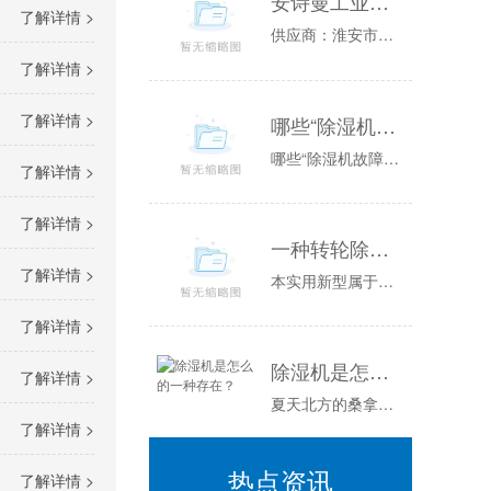
安诗曼工业温恒湿试验箱图片／安诗曼工业温恒湿试验箱样板图
了解详情 >
供应商：淮安市普咨询电话：联系人：公司简介:淮安市普位于江苏省淮安市，是一家开发、生产各类环境的高科技企业，能够为您提供可靠性测试方面的全套...
了解详情 >
了解详情 >
哪些“除湿机故障”是正常的？
哪些“除湿机故障”是正常的？由于梅雨季节和夏季的到来，除湿机的使用也越发的频繁，但是在使用过程中，很多朋友总觉得家里的除湿机出现了故障需要修...
了解详情 >
了解详情 >
一种转轮除湿机组的制作方法
了解详情 >
本实用新型属于电器设备技术领域，涉及一种转轮除湿机组。背景技术：除湿装置是用来降低空气中湿度的装置，一般可分为民用除湿机和工业除湿机两大类。...
了解详情 >
除湿机是怎么的一种存在？
了解详情 >
夏天北方的桑拿天是常客空气湿度大温度高整个人都闷的喘不过气比起桑拿天干晒还算是好受的而南方空气湿都很高空调工作原理舒适一般用“凉爽”这个词来...
了解详情 >
热点资讯
了解详情 >