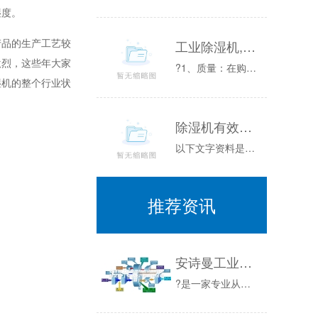
湿度。
品的生产工艺较
工业除湿机,除湿器,抽湿机,加湿机
激烈，这些年大家
?1、质量：在购买干雾加湿器时，质量是关键，一件产品质量过硬，在使用时间及安全性上会有很大的保障，干雾加湿器的质量决定于主要配置：电机、高压...
湿机的整个行业状
除湿机有效果吗
以下文字资料是由(历史新知网)小编为大家搜集整理后发布的内容，让我们赶快一起来看一下吧！场用除湿机100-400元是采用半导体电子元件制冷除...
推荐资讯
安诗曼工业恒温恒湿试验箱定制定做（专业生产高低温试验箱）
?是一家专业从事各类环境类检测仪器研发，生产，销售和维修一站式厂家，主营:恒温恒湿试验箱定制，甲醛检测气候箱，冷热冲击试验箱，支持非标定制，...