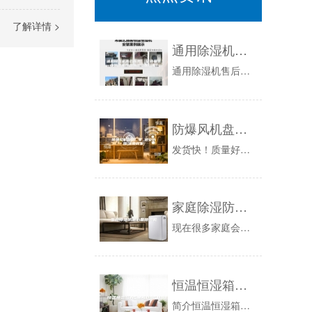
了解详情 >
通用除湿机售后服务 安诗曼工业除湿机恒温恒湿设备厂家！
通用除湿机售后维修电话:5298+6166公司本着十多年维修经验，拥有一支稳定、、过硬的维修队伍，维修GE通用除湿机，维修不除湿，不通电，通...
防爆风机盘管厂家_通安防爆(优质商家)
发货快！质量好！买防爆空调，就到南阳找！！！明装风机盘管的使用要求1，机组使用冷水时应不低于5℃，以防止结露；热水不高于80℃（常用60℃）...
家庭除湿防潮必备除湿机
现在很多家庭会购买除湿机来除湿防潮，一般厕所和厨房特别容易潮湿，如果不及时除去湿气，久而久之容易发生霉变，滋生细菌，还会产生很浓的异味，影响...
恒温恒湿箱ASM-100CH
简介恒温恒湿箱有着精确的温度和湿度控制系统，它为产业研究、生物技术测试提供所需要的各种模拟环境条件。可广泛适用于药物、纺织、食品加工等无菌试...