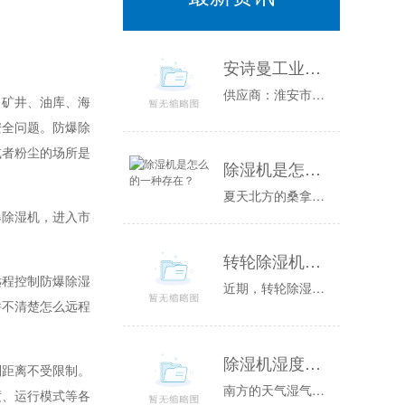
安诗曼工业温恒湿试验箱图片／安诗曼工业温恒湿试验箱样板图
供应商：淮安市普咨询电话：联系人：公司简介:淮安市普位于江苏省淮安市，是一家开发、生产各类环境的高科技企业，能够为您提供可靠性测试方面的全套...
矿井、油库、海
安全问题。防爆除
或者粉尘的场所是
除湿机是怎么的一种存在？
夏天北方的桑拿天是常客空气湿度大温度高整个人都闷的喘不过气比起桑拿天干晒还算是好受的而南方空气湿都很高空调工作原理舒适一般用“凉爽”这个词来...
除湿机，进入市
转轮除湿机厂家教你根据不同环境合理选择设备类型
程控制防爆除湿
近期，转轮除湿机厂家收到了很多客户的疑问，其中大部分反映在设备的选型上，因为现在转轮除湿机的种类很多，可以根据不同的功能、不同的尺寸和重量来...
并不清楚怎么远程
除湿机湿度多少度比较合适 60度最佳
距离不受限制。
南方的天气湿气比较重，所以在家里备上一个除湿机是一件非常有必要的事情，一般家用的除湿机建议将湿度设置到60度以下，这样可以有效地防止湿气和除...
度、运行模式等各