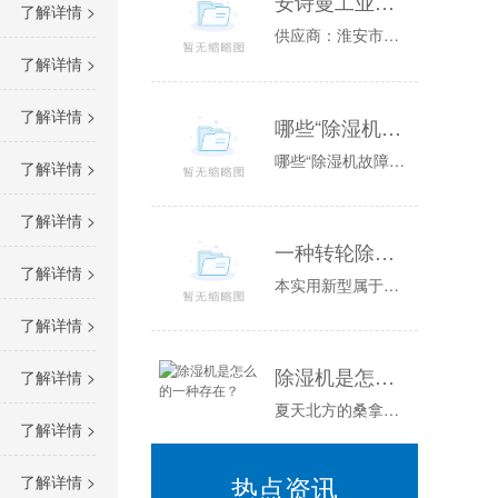
安诗曼工业温恒湿试验箱图片／安诗曼工业温恒湿试验箱样板图
了解详情 >
供应商：淮安市普咨询电话：联系人：公司简介:淮安市普位于江苏省淮安市，是一家开发、生产各类环境的高科技企业，能够为您提供可靠性测试方面的全套...
了解详情 >
了解详情 >
哪些“除湿机故障”是正常的？
哪些“除湿机故障”是正常的？由于梅雨季节和夏季的到来，除湿机的使用也越发的频繁，但是在使用过程中，很多朋友总觉得家里的除湿机出现了故障需要修...
了解详情 >
了解详情 >
一种转轮除湿机组的制作方法
了解详情 >
本实用新型属于电器设备技术领域，涉及一种转轮除湿机组。背景技术：除湿装置是用来降低空气中湿度的装置，一般可分为民用除湿机和工业除湿机两大类。...
了解详情 >
除湿机是怎么的一种存在？
了解详情 >
夏天北方的桑拿天是常客空气湿度大温度高整个人都闷的喘不过气比起桑拿天干晒还算是好受的而南方空气湿都很高空调工作原理舒适一般用“凉爽”这个词来...
了解详情 >
热点资讯
了解详情 >