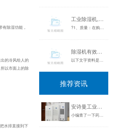
工业除湿机,除湿器,抽湿机,加湿机
调带有除湿功能，
?1、质量：在购买干雾加湿器时，质量是关键，一件产品质量过硬，在使用时间及安全性上会有很大的保障，干雾加湿器的质量决定于主要配置：电机、高压...
除湿机有效果吗
以下文字资料是由(历史新知网)小编为大家搜集整理后发布的内容，让我们赶快一起来看一下吧！场用除湿机100-400元是采用半导体电子元件制冷除...
出的冷风给人的
。所以市面上的除
推荐资讯
安诗曼工业除湿机：让药品仓库远离潮湿的困扰
小编查了一下药品受潮的资料，原料在使药品发生质量变化的各种外界因素中，空气的温湿度对药品的影响最为广泛。药品在储存中发生的质量变化，几乎都与...
把水排直接到下