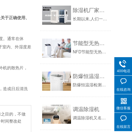
除湿机厂家介绍除湿方法
是关于正确使用、
长期以来,人们一直在努力寻求防潮防霉变和防腐蚀的有效手段,除湿机厂家总结的传统办法主要有以下三种,即高温除湿、低温除湿和吸潮剂除湿三种办法。...
度。通常在休
节能型无热吸附式三机一体除湿干燥机
于室内、外湿度差
NFD节能型无热三机一体除湿干燥机概述节能型三机一体的设计系统更为简化，不仅减少系统之耗电量，功效高，超节能省电高达60%，且体积小，不占空...
外机的散热片，
400电话
防爆恒温湿检测箱 试验箱安诗曼除湿机生产厂家
防爆恒温湿检测箱主要为电子零件、工业材料、成品研发、生产、检验各环节的试验提供恒定湿热，复杂高低温交变等试验环境和试验条件。适用于：电子电器...
，造成日后清洗
在线咨询
调温除湿机
微信客服
习之目的，不做
调温除湿机又名恒温除湿机用蒸发器与冷凝器来对空气进行处理，从而达到调温除湿的目的。其工作过程中回收系统的冷凝热，来弥补空气中因为冷却除湿时散...
一时间整改处
在线留言