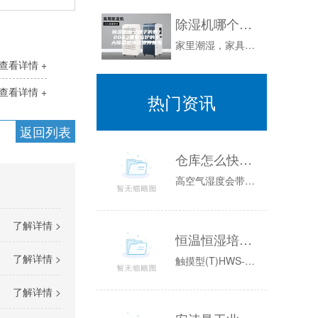
除湿机哪个牌子的好？2023最新出炉的十大除湿机排名值得参考
家里潮湿，家具发霉，洗过的衣服晒不干。过于潮湿的环境，到处滋生细菌，长久住在这样的条件下，容易诱发呼吸道疾病和风湿疾病，特别对于抵抗能力较差...
查看详情 +
查看详情 +
热门资讯
返回列表
仓库怎么快速除湿 仓库如何除湿
高空气湿度会带来室内湿度问题。当气温升高时，霉菌和细菌就会滋生。这对大家的生产、储存、生活和工作都是非常不利的。应该采取哪些有效措施？如遇连...
了解详情 >
恒温恒湿培养箱（ASM）系列升级款
了解详情 >
触摸型(T)HWS-80THWS-150THWS-250T方式强制对流性能使用温度范围无加湿：0~65℃；有加湿：10~65℃温度分辨率0....
了解详情 >