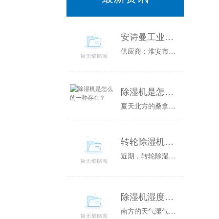
安诗曼工业温恒湿试验箱图片／安诗曼工业温恒湿试验箱样板图
供应商：淮安市普咨询电话：联系人：公司简介:淮安市普位于江苏省淮安市，是一家开发、生产各类环境的高科技企业，能够为您提供可靠性测试方面的全套...
除湿机是怎么的一种存在？
夏天北方的桑拿天是常客空气湿度大温度高整个人都闷的喘不过气比起桑拿天干晒还算是好受的而南方空气湿都很高空调工作原理舒适一般用“凉爽”这个词来...
转轮除湿机厂家教你根据不同环境合理选择设备类型
近期，转轮除湿机厂家收到了很多客户的疑问，其中大部分反映在设备的选型上，因为现在转轮除湿机的种类很多，可以根据不同的功能、不同的尺寸和重量来...
除湿机湿度多少度比较合适 60度最佳
南方的天气湿气比较重，所以在家里备上一个除湿机是一件非常有必要的事情，一般家用的除湿机建议将湿度设置到60度以下，这样可以有效地防止湿气和除...