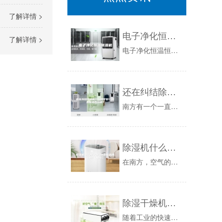
了解详情 >
电子净化恒温恒湿机
了解详情 >
电子净化恒温恒湿机北京是第一家国内加湿除湿一体机设备研发商，专门为对湿度有精确要求的场所设计，是工业的最佳方式。它集加湿、除湿于一体，真正实...
还在纠结除湿机什么牌子好？除湿机选购攻略？
南方有一个一直被人们关注的话题，“回南天，梅雨季来临，如何除湿”，每年天气带来的潮湿问题，是让人很烦恼的事情，家里潮湿会使食物加快发霉，家具...
除湿机什么牌子好 除湿机品牌介绍【推荐】
在南方，空气的湿度很大，特别是到了梅雨季节，房间里面很多东西都会发霉，如果没有太阳的话，晒在外面的衣服也会发霉，或者是发出难闻的味道，这个时...
除湿干燥机的操作步骤有哪些？
随着工业的快速发展，企业都在追求更高的工作效率。除湿干燥机集除湿、烘干、送料三机为一体，具有操作简单、快速供料、干燥效率佳等优势满足了企业的...