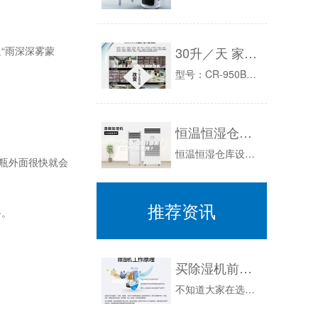
“雨深深雾蒙
30升／天 家用商用除湿机
型号：CR-950B电源电压220V~50Hz功率800W电流3.6A名义除湿量50L/天（正常工况30℃RH80%）适用温度5℃-38℃毛...
恒温恒湿仓库设计都需要满足哪些条件？
恒温恒湿仓库设计都需要满足哪些条件？作为恒温恒湿大工程当中的重要项目，恒温恒湿仓库设计也是一个非常重要的工程，为了能够让仓库内部的环境更稳定...
瓶外面很快就会
推荐资讯
备。
买除湿机前，先看点干货
不知道大家在选购除湿机时首先考虑的是什么呢?相信不少人只会关注品牌、款式、功能、价格，认为这样买除湿机就大功告成了。这种选购方式当然没问题，...