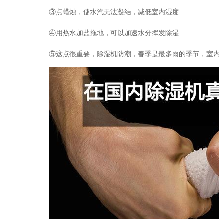
③点蜡烛，使水汽无法凝结，减低室内湿度
④用热水加盐拖地，可以加速水分挥发除湿
⑤这点很重要，除湿机防潮，春季是最多雨的季节，室内