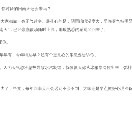
你讨厌的回南天还会来吗？
家都靠一身正气过冬。最扎心的是，阴雨绵绵湿度大，早晚雾气特明显
回南天”，已经蠢蠢欲动随时上线，那股熟悉的感觉又回来了。
死你。
年年有，今年特别早？还有个更扎心的消息要告诉你。
。因为天气忽冷忽热导致水汽凝结，就像夏天你从冰箱拿冷饮出来，饮料
力了，毕竟，每年回南天只会迟到不会不到，大家还是早点做好心理准