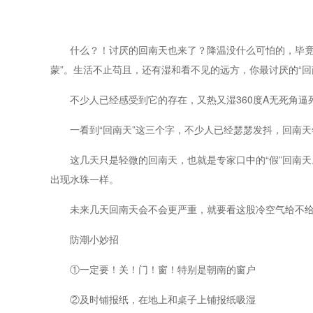
什么？！讨厌的回南天也来了？降温没什么可怕的，毕竟大
蒙”。生活不止苟且，还有湿和看不见的远方，你最讨厌的“
不少人已经感受到它的存在，又热又湿360度A无死角逼
一看到“回南天”这三个字，不少人已经瑟瑟发抖，回南天
这几天只是轻微的回南天，也就是专家口中的“假”回南天
出现水珠一样。
未来几天回南天会不会更严重，就要看这股冷空气给不给
防潮小妙招
①一定要！关！门！窗！特别是朝南的窗户
②及时铺报纸，在地上和桌子上铺报纸吸湿