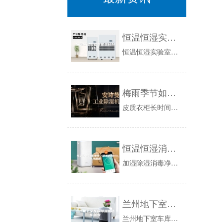
恒温恒湿实验室保温材料介绍
恒温恒湿实验室保温材料介绍为了能够让恒温恒湿实验室装修更加的顺利，保证整个实验室的恒温和恒湿的准确度，这对于各种实验测试数据才会更加的准确，...
梅雨季节如何防潮？一招教你告别发霉的烦恼
皮质衣柜长时间处于潮湿环境下，经过化学处理后的皮具表面颜色容易变异，皮质变硬,湿度超过90%的环境下还会出现霉点。湿热天气到来之前，应先用柔...
恒温恒湿消毒净化一体机的特点及用途
加湿除湿消毒净化一体机是档案仓库恒湿、消毒和净化的有效的解决方法，HB-670系列柜式加湿除湿消毒净化一体机选用AM网络版智能电脑操控技能、...
兰州地下室车库除湿机选配参考
兰州地下室车库除湿机选配参考相关信息：待过兰州的朋友都知道，夏季兰州湿度挺大的尤其地下室车库地下室车库环境因素中的空气湿度变化直接影响地下室...