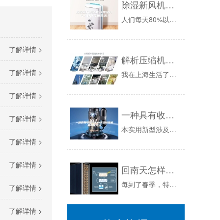
除湿新风机工作原理是什么？有产品推荐吗？
人们每天80%以上的时间都是在室内度过的，如果室内湿度较高，就会导致霉菌的的大量繁殖，同时，还会让人们感到室内温度比实际气温更高，也就是常说...
了解详情 >
解析压缩机工作原理，选购最合适的除湿机
了解详情 >
我在上海生活了十多年，每年春夏都要来一场除霉大作战，其中除湿是除霉的重要环节，具体分析可以看下面这篇文章，这里就不展开了。梅雨季节，除霉、防...
了解详情 >
一种具有收氟功能的调温除湿机的制作方法
了解详情 >
本实用新型涉及调温除湿机技术领域，具体是一种具有收氟功能的调温除湿机。背景技术：调温除湿机一般由压缩机、蒸发器、膨胀阀、升温冷凝器、调温冷凝...
了解详情 >
了解详情 >
回南天怎样防潮
每到了春季，特别是4月份，雨季就开始了，不仅是衣服总是湿漉漉的怎么也晾不干，而且家里的湿度也很大，水汽很重，地板、墙壁、玻璃全都是一片雾蒙蒙...
了解详情 >
了解详情 >