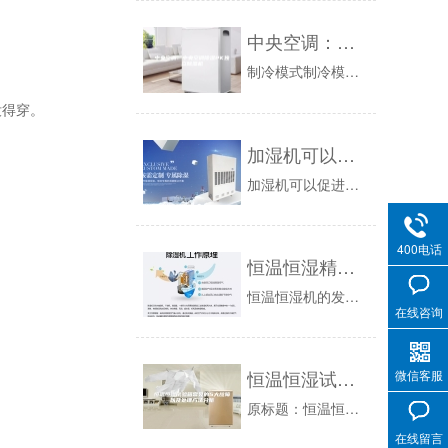
中央空调：中央空调除湿PK独立除湿机
制冷模式制冷模式是任何空调都有的模式，也是空调最基本的功能。空调的冷却过程必须伴有除湿。湿空气通过空调的蒸发器后，温度会大大降低。空气湿度处...
没得穿。
加湿机可以促进印刷生产
加湿机可以促进印刷生产：今年的印刷厂日子不好过，史上最严格的环保条例给印刷行业上了一道紧箍咒不说，就连纸张的价格是不断上涨，虽然现在有所回落...
400电话
恒温恒湿精密空调机的正确维护方式和高效利用
恒温恒湿机的发展并不是非常的长久，但是其技术确实有着较明显的进步，并且由于近几年来环境问题的加重，从而也就使得该设备在多个行业中得到了广泛的...
在线咨询
恒温恒湿试验箱常见的5大故障以及处理方法分析
微信客服
原标题：恒温恒湿试验箱常见的5大故障以及处理方法分析恒温恒湿试验箱能够模拟自然天气下的温度和湿度变化，从而对试验物品进行高温、低温、湿度和干...
在线留言