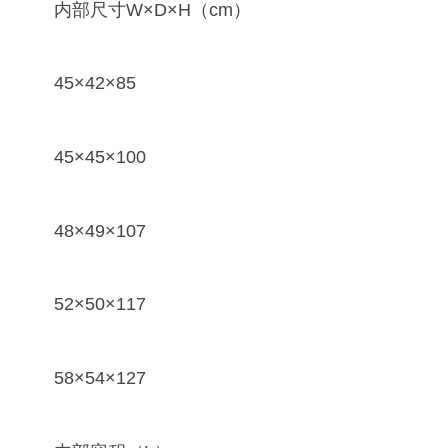
内部尺寸W×D×H（cm）
45×42×85
45×45×100
48×49×107
52×50×117
58×54×127