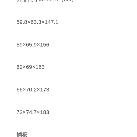
59.8×63.3×147.1
59×65.9×156
62×69×163
66×70.2×173
72×74.7×183
搁板